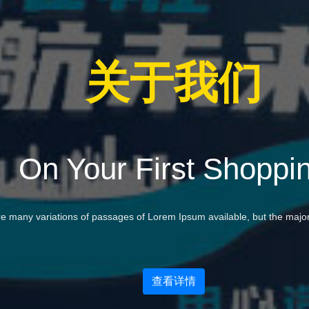
关于我们
On Your First Shoppi
e many variations of passages of Lorem Ipsum available, but the major
查看详情