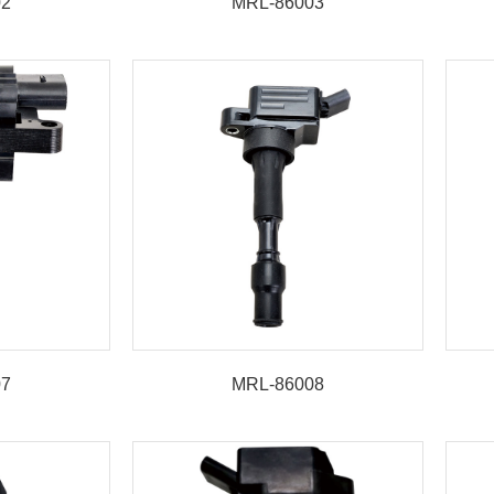
02
MRL-86003
07
MRL-86008