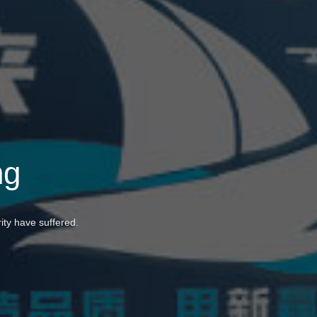
ng
ity have suffered.